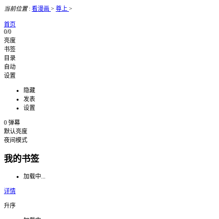
当前位置
:
看漫画
>
尊上
>
首页
0/0
亮度
书签
目录
自动
设置
隐藏
发表
设置
0
弹幕
默认亮度
夜间模式
我的书签
加载中...
详情
升序