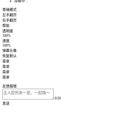
加载中...
卷轴模式
左手翻页
右手翻页
帮助
透明度
100%
速度
100%
弹幕头像
恢复默认
菜单
菜单
菜单
菜单
反馈报错
0/20
发送