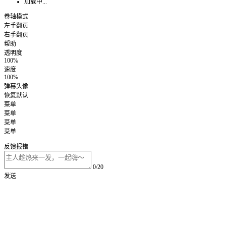
加载中...
卷轴模式
左手翻页
右手翻页
帮助
透明度
100%
速度
100%
弹幕头像
恢复默认
菜单
菜单
菜单
菜单
反馈报错
0/20
发送