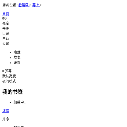
当前位置
:
看漫画
>
尊上
>
首页
0/0
亮度
书签
目录
自动
设置
隐藏
发表
设置
0
弹幕
默认亮度
夜间模式
我的书签
加载中...
详情
升序