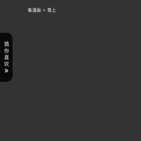
看漫画
>
尊上
猜
你
喜
欢