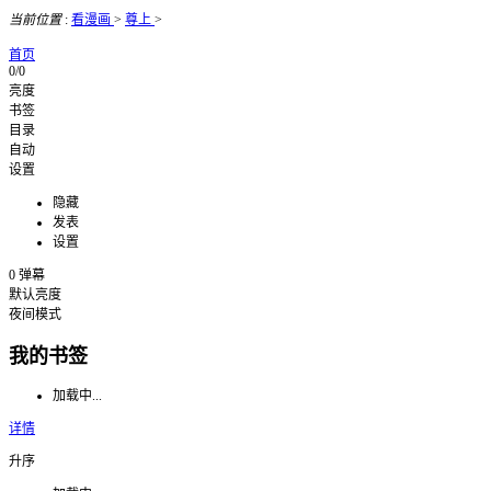
当前位置
:
看漫画
>
尊上
>
首页
0/0
亮度
书签
目录
自动
设置
隐藏
发表
设置
0
弹幕
默认亮度
夜间模式
我的书签
加载中...
详情
升序