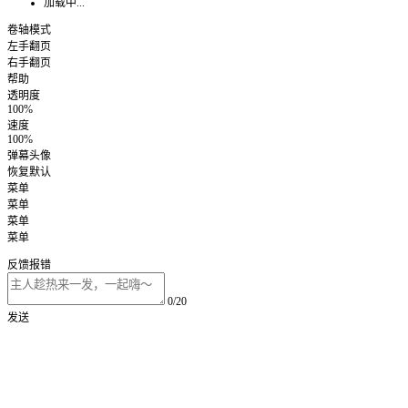
加载中...
卷轴模式
左手翻页
右手翻页
帮助
透明度
100%
速度
100%
弹幕头像
恢复默认
菜单
菜单
菜单
菜单
反馈报错
0/20
发送