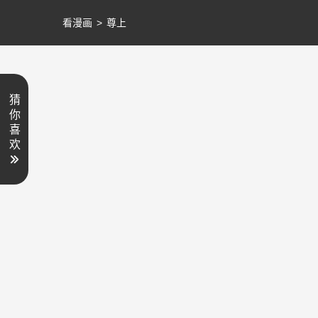
看漫画
>
尊上
猜
你
喜
欢