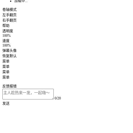
加载中...
卷轴模式
左手翻页
右手翻页
帮助
透明度
100%
速度
100%
弹幕头像
恢复默认
菜单
菜单
菜单
菜单
反馈报错
0/20
发送