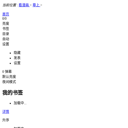
当前位置
:
看漫画
>
尊上
>
首页
0/0
亮度
书签
目录
自动
设置
隐藏
发表
设置
0
弹幕
默认亮度
夜间模式
我的书签
加载中...
详情
升序