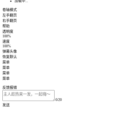
加载中...
卷轴模式
左手翻页
右手翻页
帮助
透明度
100%
速度
100%
弹幕头像
恢复默认
菜单
菜单
菜单
菜单
反馈报错
0/20
发送