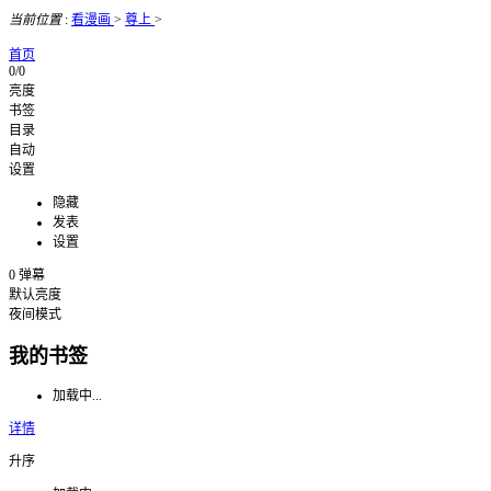
当前位置
:
看漫画
>
尊上
>
首页
0/0
亮度
书签
目录
自动
设置
隐藏
发表
设置
0
弹幕
默认亮度
夜间模式
我的书签
加载中...
详情
升序