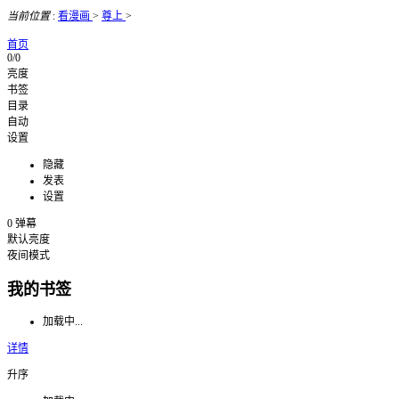
当前位置
:
看漫画
>
尊上
>
首页
0/0
亮度
书签
目录
自动
设置
隐藏
发表
设置
0
弹幕
默认亮度
夜间模式
我的书签
加载中...
详情
升序