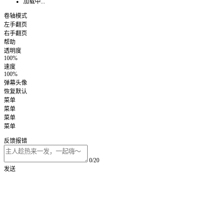
加载中...
卷轴模式
左手翻页
右手翻页
帮助
透明度
100%
速度
100%
弹幕头像
恢复默认
菜单
菜单
菜单
菜单
反馈报错
0/20
发送