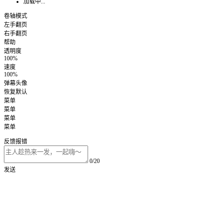
加载中...
卷轴模式
左手翻页
右手翻页
帮助
透明度
100%
速度
100%
弹幕头像
恢复默认
菜单
菜单
菜单
菜单
反馈报错
0/20
发送