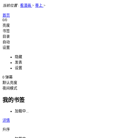
当前位置
:
看漫画
>
尊上
>
首页
0/0
亮度
书签
目录
自动
设置
隐藏
发表
设置
0
弹幕
默认亮度
夜间模式
我的书签
加载中...
详情
升序