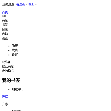
当前位置
:
看漫画
>
尊上
>
首页
0/0
亮度
书签
目录
自动
设置
隐藏
发表
设置
0
弹幕
默认亮度
夜间模式
我的书签
加载中...
详情
升序