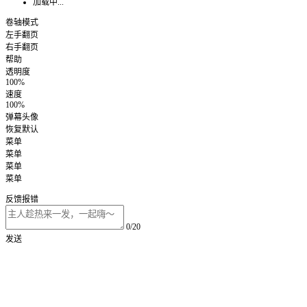
加载中...
卷轴模式
左手翻页
右手翻页
帮助
透明度
100%
速度
100%
弹幕头像
恢复默认
菜单
菜单
菜单
菜单
反馈报错
0/20
发送