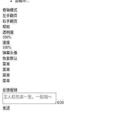
加载中...
卷轴模式
左手翻页
右手翻页
帮助
透明度
100%
速度
100%
弹幕头像
恢复默认
菜单
菜单
菜单
菜单
反馈报错
0/20
发送