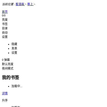
当前位置
:
看漫画
>
尊上
>
首页
0/0
亮度
书签
目录
自动
设置
隐藏
发表
设置
0
弹幕
默认亮度
夜间模式
我的书签
加载中...
详情
升序