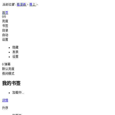
当前位置
:
看漫画
>
尊上
>
首页
0/0
亮度
书签
目录
自动
设置
隐藏
发表
设置
0
弹幕
默认亮度
夜间模式
我的书签
加载中...
详情
升序