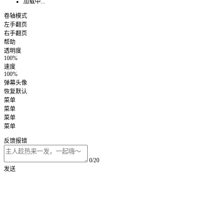
加载中...
卷轴模式
左手翻页
右手翻页
帮助
透明度
100%
速度
100%
弹幕头像
恢复默认
菜单
菜单
菜单
菜单
反馈报错
0/20
发送