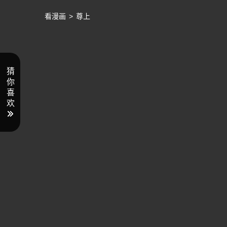
看漫画
>
尊上
猜
你
喜
欢