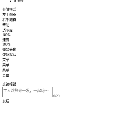
加载中...
卷轴模式
左手翻页
右手翻页
帮助
透明度
100%
速度
100%
弹幕头像
恢复默认
菜单
菜单
菜单
菜单
反馈报错
0/20
发送