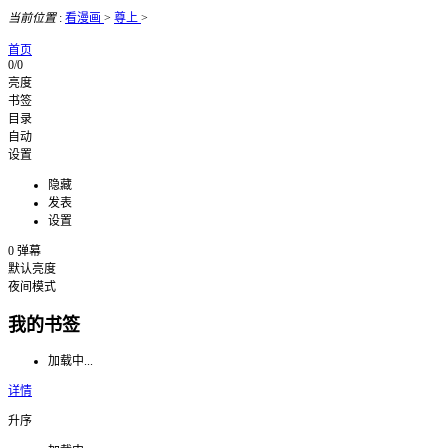
当前位置
:
看漫画
>
尊上
>
首页
0/0
亮度
书签
目录
自动
设置
隐藏
发表
设置
0
弹幕
默认亮度
夜间模式
我的书签
加载中...
详情
升序