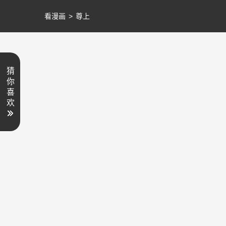
看漫画
>
尊上
猜
你
喜
欢