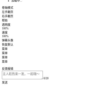
加载中...
卷轴模式
左手翻页
右手翻页
帮助
透明度
100%
速度
100%
弹幕头像
恢复默认
菜单
菜单
菜单
菜单
反馈报错
0/20
发送