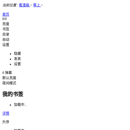
当前位置
:
看漫画
>
尊上
>
首页
0/0
亮度
书签
目录
自动
设置
隐藏
发表
设置
0
弹幕
默认亮度
夜间模式
我的书签
加载中...
详情
升序