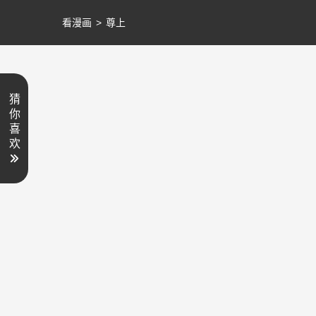
看漫画
>
尊上
猜
你
喜
欢