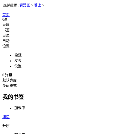
当前位置
:
看漫画
>
尊上
>
首页
0/0
亮度
书签
目录
自动
设置
隐藏
发表
设置
0
弹幕
默认亮度
夜间模式
我的书签
加载中...
详情
升序