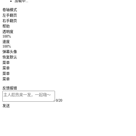
加载中...
卷轴模式
左手翻页
右手翻页
帮助
透明度
100%
速度
100%
弹幕头像
恢复默认
菜单
菜单
菜单
菜单
反馈报错
0/20
发送