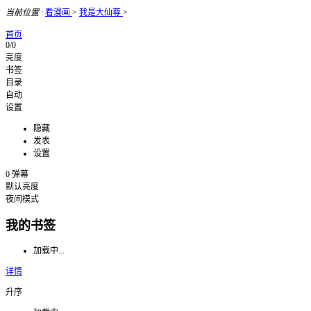
当前位置
:
看漫画
>
我是大仙尊
>
首页
0/0
亮度
书签
目录
自动
设置
隐藏
发表
设置
0
弹幕
默认亮度
夜间模式
我的书签
加载中...
详情
升序