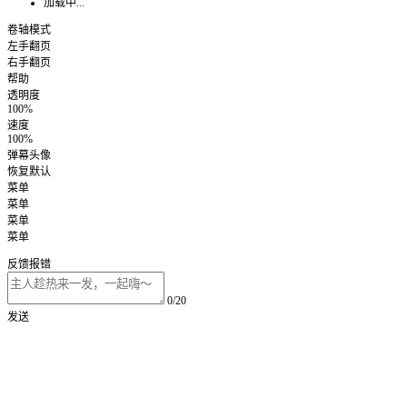
加载中...
卷轴模式
左手翻页
右手翻页
帮助
透明度
100%
速度
100%
弹幕头像
恢复默认
菜单
菜单
菜单
菜单
反馈报错
0/20
发送