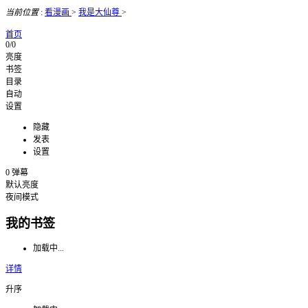
当前位置
:
看漫画
>
我是大仙尊
>
首页
0/0
亮度
书签
目录
自动
设置
隐藏
发表
设置
0
弹幕
默认亮度
夜间模式
我的书签
加载中...
详情
升序