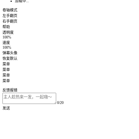
加载中...
卷轴模式
左手翻页
右手翻页
帮助
透明度
100%
速度
100%
弹幕头像
恢复默认
菜单
菜单
菜单
菜单
反馈报错
0/20
发送