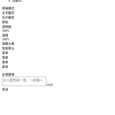
加载中...
卷轴模式
左手翻页
右手翻页
帮助
透明度
100%
速度
100%
弹幕头像
恢复默认
菜单
菜单
菜单
菜单
反馈报错
0/20
发送