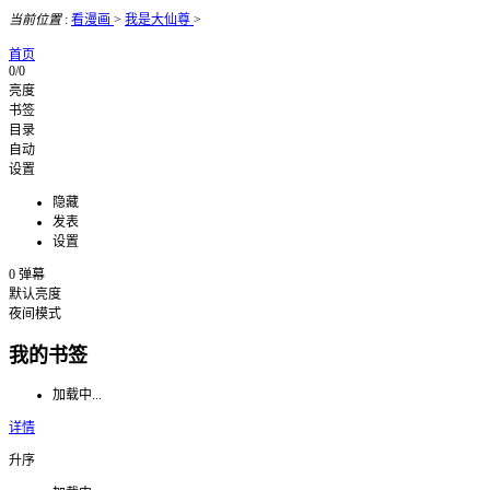
当前位置
:
看漫画
>
我是大仙尊
>
首页
0/0
亮度
书签
目录
自动
设置
隐藏
发表
设置
0
弹幕
默认亮度
夜间模式
我的书签
加载中...
详情
升序