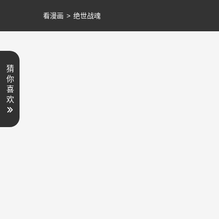
看漫画
>
绝世战魂
猜
你
喜
欢