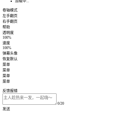
加载中...
卷轴模式
左手翻页
右手翻页
帮助
透明度
100%
速度
100%
弹幕头像
恢复默认
菜单
菜单
菜单
菜单
反馈报错
0/20
发送