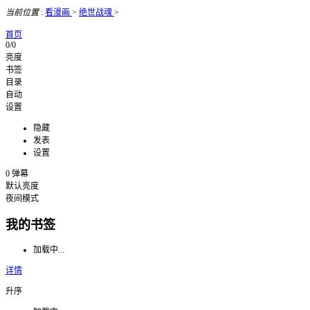
当前位置
:
看漫画
>
绝世战魂
>
首页
0/0
亮度
书签
目录
自动
设置
隐藏
发表
设置
0
弹幕
默认亮度
夜间模式
我的书签
加载中...
详情
升序