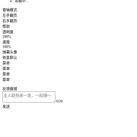
加载中...
卷轴模式
左手翻页
右手翻页
帮助
透明度
100%
速度
100%
弹幕头像
恢复默认
菜单
菜单
菜单
菜单
反馈报错
0/20
发送