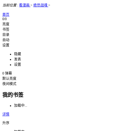
当前位置
:
看漫画
>
绝世战魂
>
首页
0/0
亮度
书签
目录
自动
设置
隐藏
发表
设置
0
弹幕
默认亮度
夜间模式
我的书签
加载中...
详情
升序