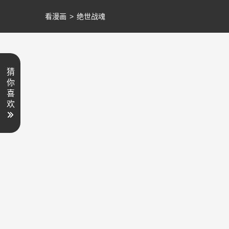
看漫画
>
绝世战魂
猜
你
喜
欢