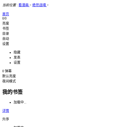
当前位置
:
看漫画
>
绝世战魂
>
首页
0/0
亮度
书签
目录
自动
设置
隐藏
发表
设置
0
弹幕
默认亮度
夜间模式
我的书签
加载中...
详情
升序