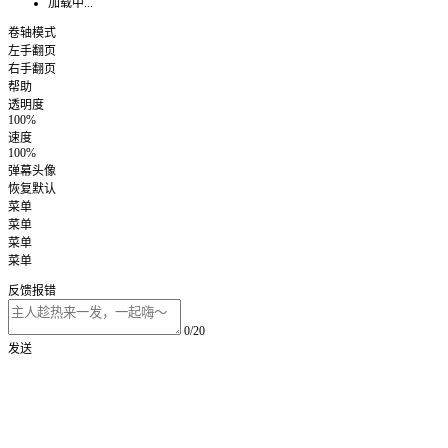
加载中...
卷轴模式
左手翻页
右手翻页
帮助
透明度
100%
速度
100%
弹幕头像
恢复默认
菜单
菜单
菜单
菜单
反馈报错
0/20
发送