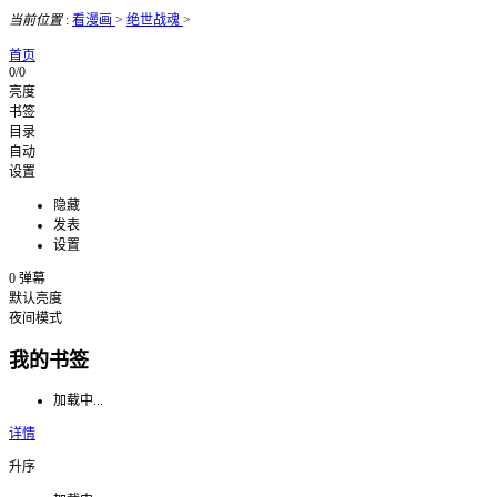
当前位置
:
看漫画
>
绝世战魂
>
首页
0/0
亮度
书签
目录
自动
设置
隐藏
发表
设置
0
弹幕
默认亮度
夜间模式
我的书签
加载中...
详情
升序