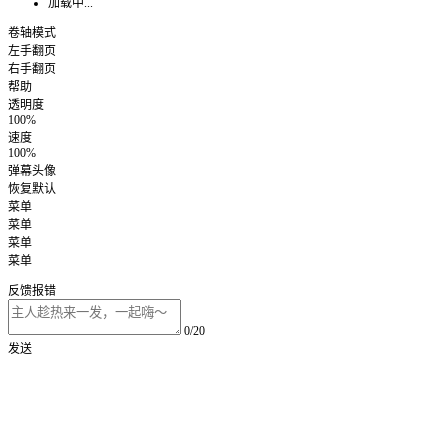
加载中...
卷轴模式
左手翻页
右手翻页
帮助
透明度
100%
速度
100%
弹幕头像
恢复默认
菜单
菜单
菜单
菜单
反馈报错
0/20
发送