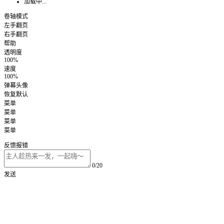
加载中...
卷轴模式
左手翻页
右手翻页
帮助
透明度
100%
速度
100%
弹幕头像
恢复默认
菜单
菜单
菜单
菜单
反馈报错
0/20
发送