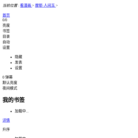
当前位置
:
看漫画
>
摩耶·人间玉
>
首页
0/0
亮度
书签
目录
自动
设置
隐藏
发表
设置
0
弹幕
默认亮度
夜间模式
我的书签
加载中...
详情
升序