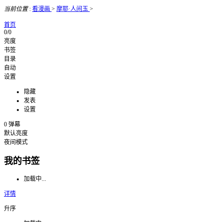
当前位置
:
看漫画
>
摩耶·人间玉
>
首页
0/0
亮度
书签
目录
自动
设置
隐藏
发表
设置
0
弹幕
默认亮度
夜间模式
我的书签
加载中...
详情
升序