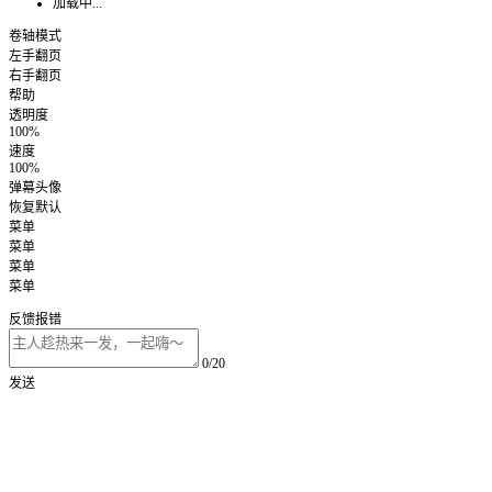
加载中...
卷轴模式
左手翻页
右手翻页
帮助
透明度
100%
速度
100%
弹幕头像
恢复默认
菜单
菜单
菜单
菜单
反馈报错
0/20
发送