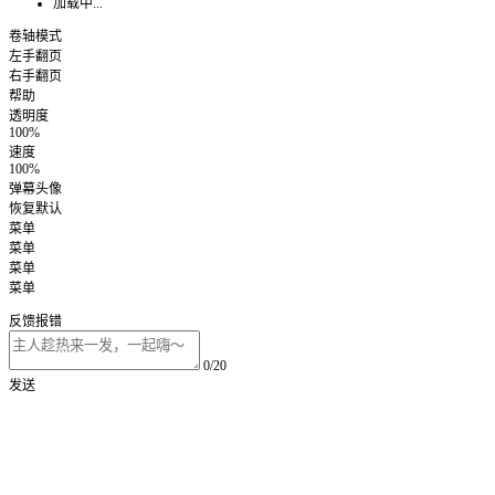
加载中...
卷轴模式
左手翻页
右手翻页
帮助
透明度
100%
速度
100%
弹幕头像
恢复默认
菜单
菜单
菜单
菜单
反馈报错
0/20
发送