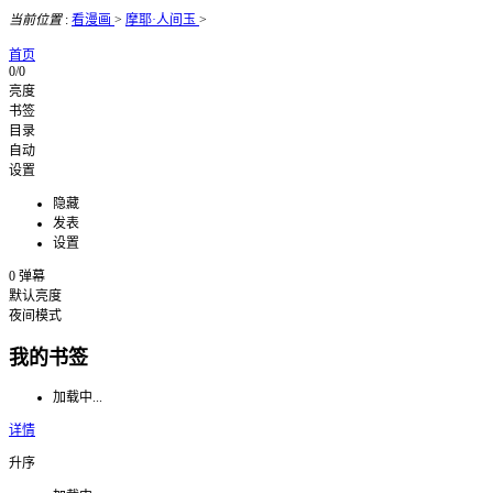
当前位置
:
看漫画
>
摩耶·人间玉
>
首页
0/0
亮度
书签
目录
自动
设置
隐藏
发表
设置
0
弹幕
默认亮度
夜间模式
我的书签
加载中...
详情
升序