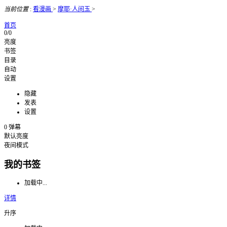
当前位置
:
看漫画
>
摩耶·人间玉
>
首页
0/0
亮度
书签
目录
自动
设置
隐藏
发表
设置
0
弹幕
默认亮度
夜间模式
我的书签
加载中...
详情
升序