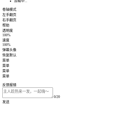
加载中...
卷轴模式
左手翻页
右手翻页
帮助
透明度
100%
速度
100%
弹幕头像
恢复默认
菜单
菜单
菜单
菜单
反馈报错
0/20
发送