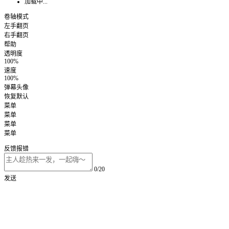
加载中...
卷轴模式
左手翻页
右手翻页
帮助
透明度
100%
速度
100%
弹幕头像
恢复默认
菜单
菜单
菜单
菜单
反馈报错
0/20
发送