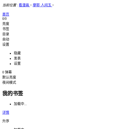
当前位置
:
看漫画
>
摩耶·人间玉
>
首页
0/0
亮度
书签
目录
自动
设置
隐藏
发表
设置
0
弹幕
默认亮度
夜间模式
我的书签
加载中...
详情
升序