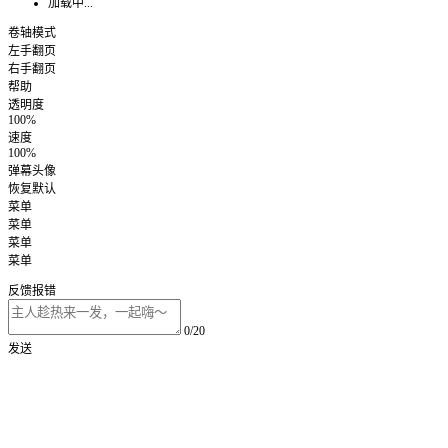
加载中...
卷轴模式
左手翻页
右手翻页
帮助
透明度
100%
速度
100%
弹幕头像
恢复默认
菜单
菜单
菜单
菜单
反馈报错
0/20
发送