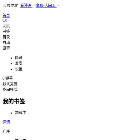
当前位置
:
看漫画
>
摩耶·人间玉
>
首页
0/0
亮度
书签
目录
自动
设置
隐藏
发表
设置
0
弹幕
默认亮度
夜间模式
我的书签
加载中...
详情
升序