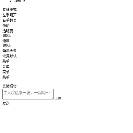
加载中...
卷轴模式
左手翻页
右手翻页
帮助
透明度
100%
速度
100%
弹幕头像
恢复默认
菜单
菜单
菜单
菜单
反馈报错
0/20
发送