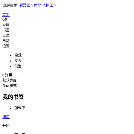
当前位置
:
看漫画
>
摩耶·人间玉
>
首页
0/0
亮度
书签
目录
自动
设置
隐藏
发表
设置
0
弹幕
默认亮度
夜间模式
我的书签
加载中...
详情
升序