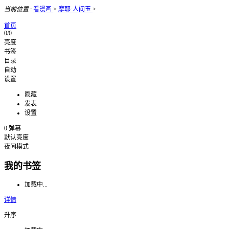
当前位置
:
看漫画
>
摩耶·人间玉
>
首页
0/0
亮度
书签
目录
自动
设置
隐藏
发表
设置
0
弹幕
默认亮度
夜间模式
我的书签
加载中...
详情
升序