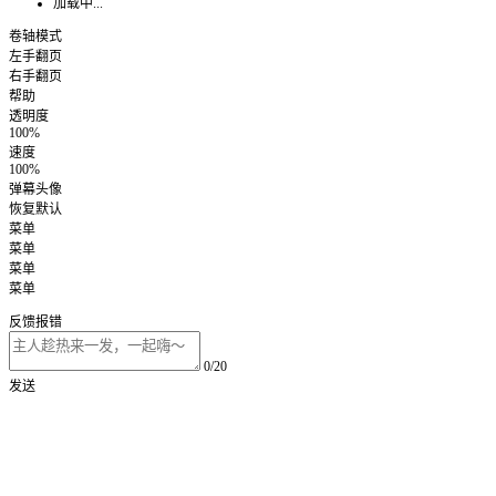
加载中...
卷轴模式
左手翻页
右手翻页
帮助
透明度
100%
速度
100%
弹幕头像
恢复默认
菜单
菜单
菜单
菜单
反馈报错
0/20
发送