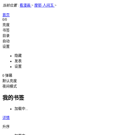
当前位置
:
看漫画
>
摩耶·人间玉
>
首页
0/0
亮度
书签
目录
自动
设置
隐藏
发表
设置
0
弹幕
默认亮度
夜间模式
我的书签
加载中...
详情
升序