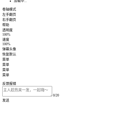
加载中...
卷轴模式
左手翻页
右手翻页
帮助
透明度
100%
速度
100%
弹幕头像
恢复默认
菜单
菜单
菜单
菜单
反馈报错
0/20
发送