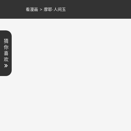
看漫画
>
摩耶·人间玉
猜
你
喜
欢