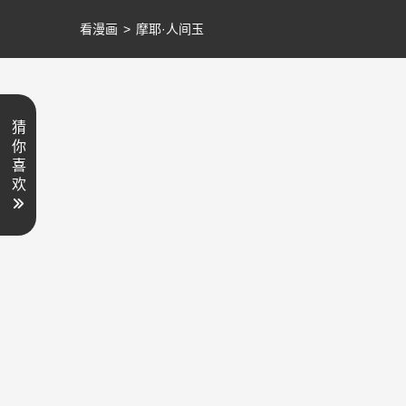
看漫画
>
摩耶·人间玉
猜
你
喜
欢