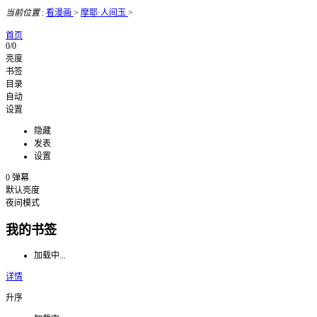
当前位置
:
看漫画
>
摩耶·人间玉
>
首页
0/0
亮度
书签
目录
自动
设置
隐藏
发表
设置
0
弹幕
默认亮度
夜间模式
我的书签
加载中...
详情
升序