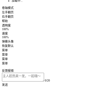
加载中...
卷轴模式
左手翻页
右手翻页
帮助
透明度
100%
速度
100%
弹幕头像
恢复默认
菜单
菜单
菜单
菜单
反馈报错
0/20
发送