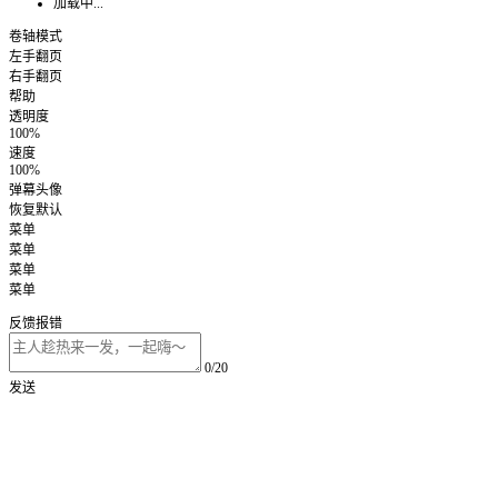
加载中...
卷轴模式
左手翻页
右手翻页
帮助
透明度
100%
速度
100%
弹幕头像
恢复默认
菜单
菜单
菜单
菜单
反馈报错
0/20
发送