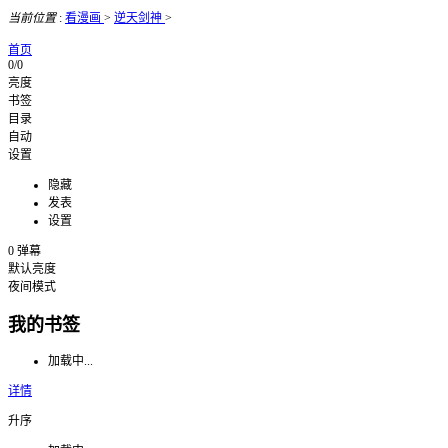
当前位置
:
看漫画
>
逆天剑神
>
首页
0/0
亮度
书签
目录
自动
设置
隐藏
发表
设置
0
弹幕
默认亮度
夜间模式
我的书签
加载中...
详情
升序