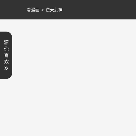
看漫画
>
逆天剑神
猜
你
喜
欢