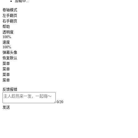
加载中...
卷轴模式
左手翻页
右手翻页
帮助
透明度
100%
速度
100%
弹幕头像
恢复默认
菜单
菜单
菜单
菜单
反馈报错
0/20
发送