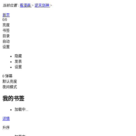
当前位置
:
看漫画
>
逆天剑神
>
首页
0/0
亮度
书签
目录
自动
设置
隐藏
发表
设置
0
弹幕
默认亮度
夜间模式
我的书签
加载中...
详情
升序