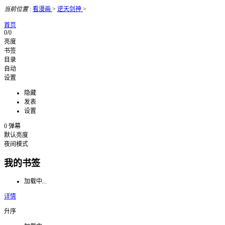
当前位置
:
看漫画
>
逆天剑神
>
首页
0/0
亮度
书签
目录
自动
设置
隐藏
发表
设置
0
弹幕
默认亮度
夜间模式
我的书签
加载中...
详情
升序