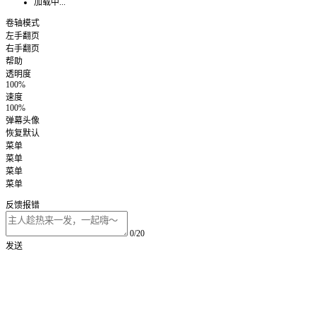
加载中...
卷轴模式
左手翻页
右手翻页
帮助
透明度
100%
速度
100%
弹幕头像
恢复默认
菜单
菜单
菜单
菜单
反馈报错
0/20
发送