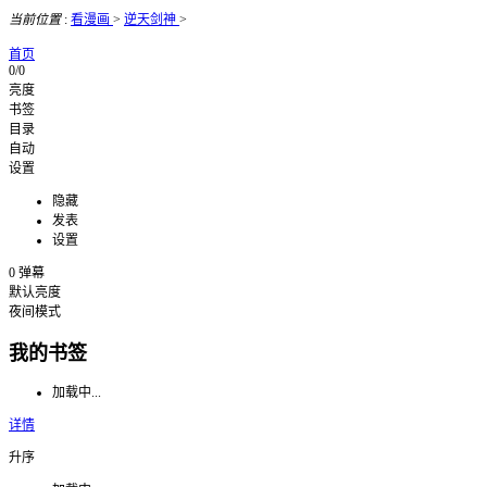
当前位置
:
看漫画
>
逆天剑神
>
首页
0/0
亮度
书签
目录
自动
设置
隐藏
发表
设置
0
弹幕
默认亮度
夜间模式
我的书签
加载中...
详情
升序