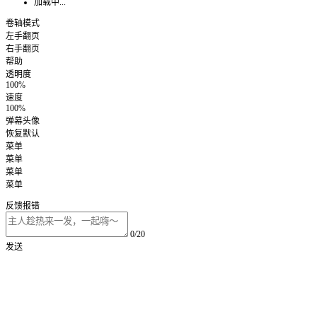
加载中...
卷轴模式
左手翻页
右手翻页
帮助
透明度
100%
速度
100%
弹幕头像
恢复默认
菜单
菜单
菜单
菜单
反馈报错
0/20
发送