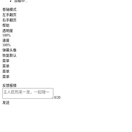
加载中...
卷轴模式
左手翻页
右手翻页
帮助
透明度
100%
速度
100%
弹幕头像
恢复默认
菜单
菜单
菜单
菜单
反馈报错
0/20
发送