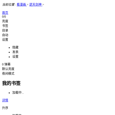
当前位置
:
看漫画
>
逆天剑神
>
首页
0/0
亮度
书签
目录
自动
设置
隐藏
发表
设置
0
弹幕
默认亮度
夜间模式
我的书签
加载中...
详情
升序