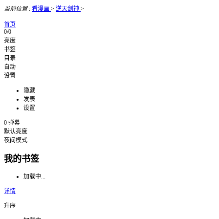
当前位置
:
看漫画
>
逆天剑神
>
首页
0/0
亮度
书签
目录
自动
设置
隐藏
发表
设置
0
弹幕
默认亮度
夜间模式
我的书签
加载中...
详情
升序