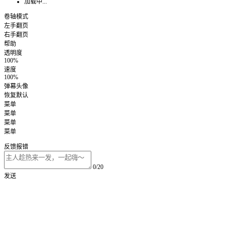
加载中...
卷轴模式
左手翻页
右手翻页
帮助
透明度
100%
速度
100%
弹幕头像
恢复默认
菜单
菜单
菜单
菜单
反馈报错
0/20
发送