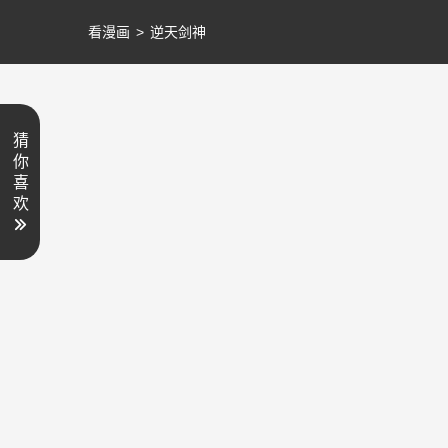
看漫画
>
逆天剑神
猜
你
喜
欢