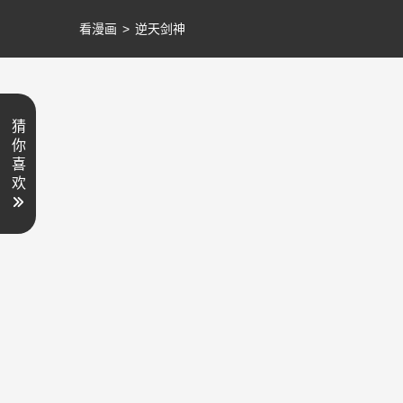
看漫画
>
逆天剑神
猜
你
喜
欢