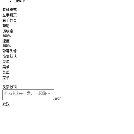
加载中...
卷轴模式
左手翻页
右手翻页
帮助
透明度
100%
速度
100%
弹幕头像
恢复默认
菜单
菜单
菜单
菜单
反馈报错
0/20
发送