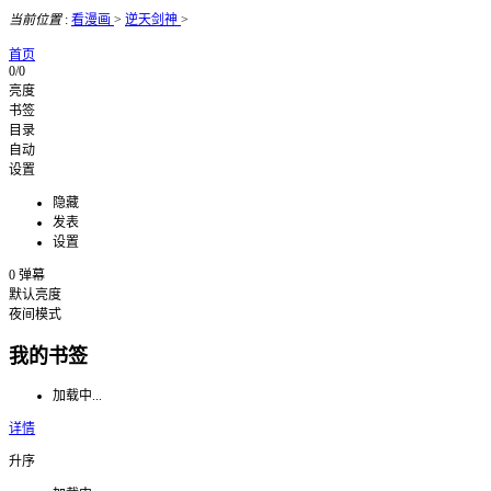
当前位置
:
看漫画
>
逆天剑神
>
首页
0/0
亮度
书签
目录
自动
设置
隐藏
发表
设置
0
弹幕
默认亮度
夜间模式
我的书签
加载中...
详情
升序