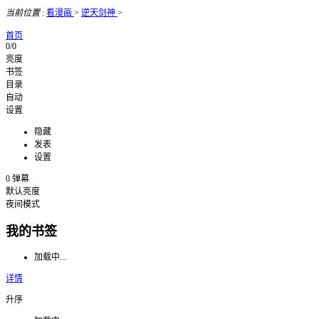
当前位置
:
看漫画
>
逆天剑神
>
首页
0/0
亮度
书签
目录
自动
设置
隐藏
发表
设置
0
弹幕
默认亮度
夜间模式
我的书签
加载中...
详情
升序